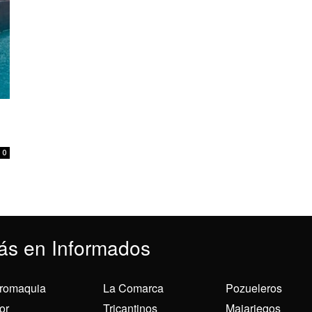
0
ás en Informados
romaquia
La Comarca
Pozueleros
or
Tricantinos
Majariegos