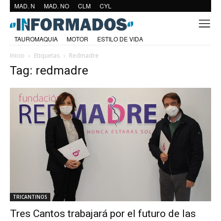
MAD. N
MAD. NO
CLM
CYL
TAUROMAQUIA
MOTOR
ESTILO DE VIDA
Inicio
Etiquetas
Redmadre
Tag: redmadre
TRICANTINOS
Tres Cantos trabajará por el futuro de las