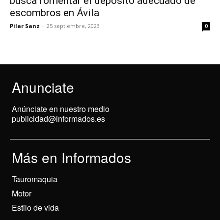
busca fomentar el depósito adecuado de
escombros en Ávila
Pilar Sanz
-
25 septiembre, 2023
0
Anunciate
Anúnciate en nuestro medio
publicidad@informados.es
Más en Informados
Tauromaquia
Motor
Estilo de vida