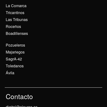
La Comarca
Tricantinos
Las Tribunas
Roceños
Boadillenses
Pozueleros
Majariegos
SagrA-42
Toledanos
Ávila
Contacto
digital@alaurco.es