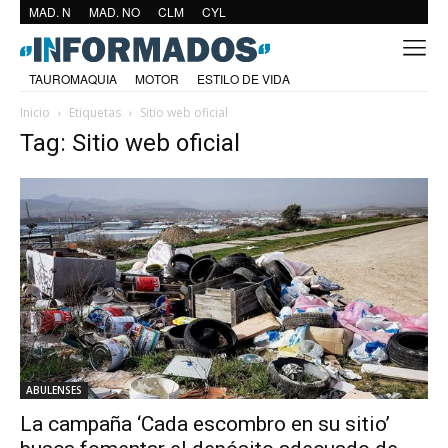
MAD. N
MAD. NO
CLM
CYL
TAUROMAQUIA
MOTOR
ESTILO DE VIDA
Inicio
Etiquetas
Sitio web oficial
Tag: Sitio web oficial
ABULENSES
La campaña ‘Cada escombro en su sitio’