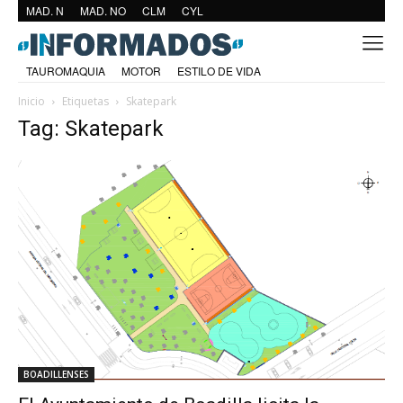
MAD. N
MAD. NO
CLM
CYL
TAUROMAQUIA
MOTOR
ESTILO DE VIDA
Inicio
Etiquetas
Skatepark
Tag: Skatepark
BOADILLENSES