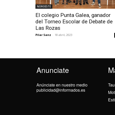
NOROESTE
El colegio Punta Galea, ganador
del Torneo Escolar de Debate de
Las Rozas
Pilar Sanz
-
18 abril, 2023
Anunciate
M
Anúnciate en nuestro medio
Tau
publicidad@informados.es
Mot
Est