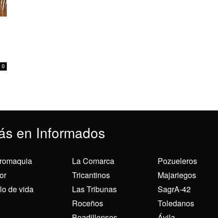
0
ás en Informados
romaquia
La Comarca
Pozueleros
or
Tricantinos
Majariegos
ilo de vida
Las Tribunas
SagrA-42
Roceños
Toledanos
Boadillenses
Ávila