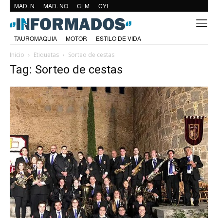
MAD. N
MAD. NO
CLM
CYL
TAUROMAQUIA
MOTOR
ESTILO DE VIDA
Inicio
Etiquetas
Sorteo de cestas
Tag: Sorteo de cestas