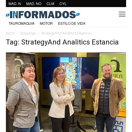
MAD. N
MAD. NO
CLM
CYL
TAUROMAQUIA
MOTOR
ESTILO DE VIDA
Inicio
Etiquetas
StrategyAnd Analitics Estancia
Tag: StrategyAnd Analitics Estancia