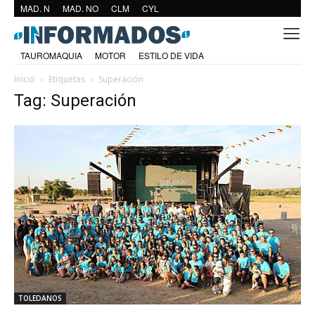
MAD. N
MAD. NO
CLM
CYL
TAUROMAQUIA
MOTOR
ESTILO DE VIDA
Inicio
Etiquetas
Superación
Tag: Superación
TOLEDANOS