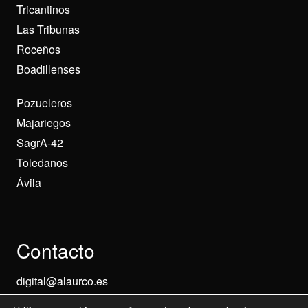
Tricantinos
Las Tribunas
Roceños
Boadillenses
Pozueleros
Majariegos
SagrA-42
Toledanos
Ávila
Contacto
digital@alaurco.es