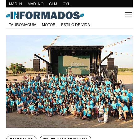
MAD. N
MAD. NO
CLM
CYL
TAUROMAQUIA
MOTOR
ESTILO DE VIDA