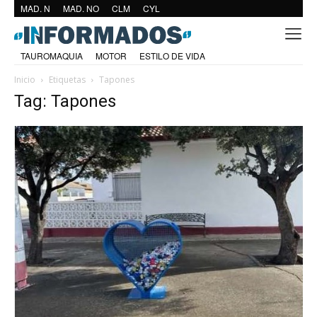
MAD. N
MAD. NO
CLM
CYL
TAUROMAQUIA
MOTOR
ESTILO DE VIDA
Inicio
Etiquetas
Tapones
Tag: Tapones