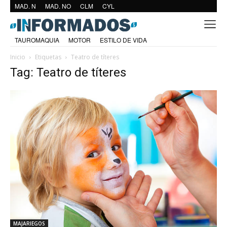
MAD. N
MAD. NO
CLM
CYL
TAUROMAQUIA
MOTOR
ESTILO DE VIDA
Inicio
Etiquetas
Teatro de títeres
Tag: Teatro de títeres
MAJARIEGOS