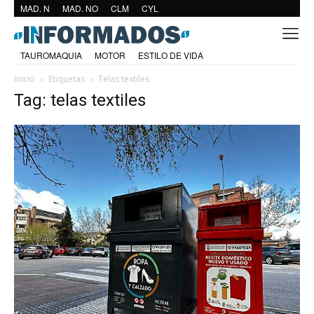
MAD. N
MAD. NO
CLM
CYL
TAUROMAQUIA
MOTOR
ESTILO DE VIDA
Inicio
Etiquetas
Telas textiles
Tag: telas textiles