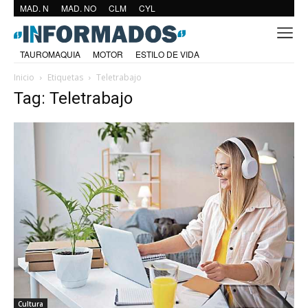
MAD. N
MAD. NO
CLM
CYL
TAUROMAQUIA
MOTOR
ESTILO DE VIDA
Inicio
Etiquetas
Teletrabajo
Tag: Teletrabajo
Cultura