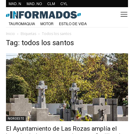
MAD. N
MAD. NO
CLM
CYL
TAUROMAQUIA
MOTOR
ESTILO DE VIDA
Inicio
Etiquetas
Todos los santos
Tag: todos los santos
NOROESTE
El Ayuntamiento de Las Rozas amplía el