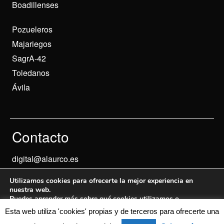
Boadillenses
Pozueleros
Majariegos
SagrA-42
Toledanos
Ávila
Contacto
digital@alaurco.es
Utilizamos cookies para ofrecerte la mejor experiencia en
nuestra web.
Puedes aprender más sobre qué cookies utilizamos o
desactivarlas en los
ajustes
.
Esta web utiliza 'cookies' propias y de terceros para ofrecerte una
Aviso Legal
© 2024 Informados