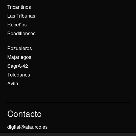
Tricantinos
Las Tribunas
Roceños
Boadillenses
Pozueleros
Majariegos
SagrA-42
Toledanos
Ávila
Contacto
digital@alaurco.es