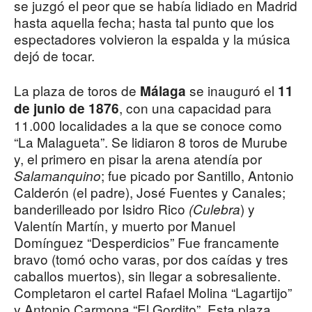
se juzgó el peor que se había lidiado en Madrid
hasta aquella fecha; hasta tal punto que los
espectadores volvieron la espalda y la música
dejó de tocar.
La plaza de toros de
se inauguró el
Málaga
11
, con una capacidad para
de junio de 1876
11.000 localidades a la que se conoce como
“La Malagueta”. Se lidiaron 8 toros de Murube
y, el primero en pisar la arena atendía por
; fue picado por Santillo, Antonio
Salamanquino
Calderón (el padre), José Fuentes y Canales;
banderilleado por Isidro Rico
) y
(Culebra
Valentín Martín, y muerto por Manuel
Domínguez “Desperdicios” Fue francamente
bravo (tomó ocho varas, por dos caídas y tres
caballos muertos), sin llegar a sobresaliente.
Completaron el cartel Rafael Molina “Lagartijo”
y Antonio Carmona “El Gordito”. Esta plaza