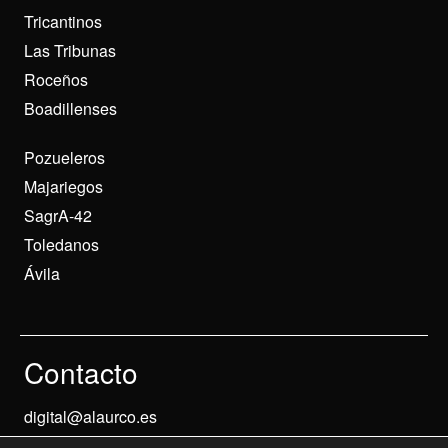
Tricantinos
Las Tribunas
Roceños
Boadillenses
Pozueleros
Majariegos
SagrA-42
Toledanos
Ávila
Contacto
digital@alaurco.es