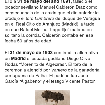
El día
, falleció el
31 de mayo
del año 1891
picador sevillano Manuel Calderón Díaz como
consecuencia de la caída que el día anterior le
produjo el toro
del duque de Veragua
Lumbrero
en el Real Sitio de Aranjuez (Madrid) la tarde
en que Rafael Molina “Lagartijo” mataba en
solitario la corrida. Calderón contaba en esa
fecha 50 años de edad.
El
confirmó la alternativa
31 de mayo de 1903
en
el espada gaditano Diego Olive
Madrid
Rodas “Morenito de Algeciras”. El toro de la
ceremonia atendió por
de la ganadería
Ventero
portuguesa de Palha. El padrino fue José
García “Algabeño” y el testigo Vicente Pastor.