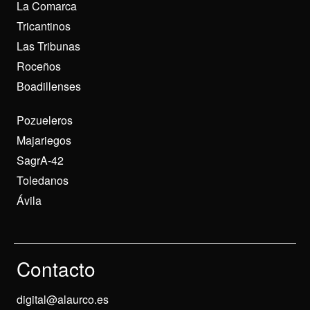
La Comarca
Tricantinos
Las Tribunas
Roceños
Boadillenses
Pozueleros
Majariegos
SagrA-42
Toledanos
Ávila
Contacto
digital@alaurco.es