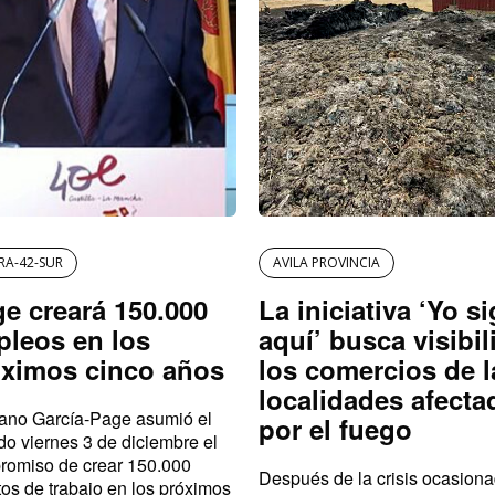
RA-42-SUR
AVILA PROVINCIA
e creará 150.000
La iniciativa ‘Yo s
leos en los
aquí’ busca visibil
óximos cinco años
los comercios de l
localidades afecta
iano García-Page asumió el
por el fuego
o viernes 3 de diciembre el
romiso de crear 150.000
Después de la crisis ocasion
os de trabajo en los próximos