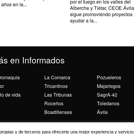
por el fuego en los valles del
 años en la...
Alberche y Tiétar, CEOE Ávila
sigue promoviendo proyectos
ayudar a la...
ás en Informados
romaquia
La Comarca
Pozueleros
or
Tricantinos
Majariegos
ilo de vida
Las Tribunas
SagrA-42
Roceños
Toledanos
Boadillenses
Ávila
 para ofrecerte la mejor experiencia en nuestra web.
 propias y de terceros para ofrecerte una mejor experiencia y servicio