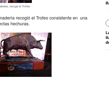
R
ández, recoge el Trofeo
ganadería recogió el Trofeo consistente en una
ectas hechuras.
L
i
d