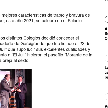
 mejores características de trapío y bravura de
que, este año 2021, se celebró en el Palacio
A
S
los distintos Colegios decidió conceder el
C
adería de Garcigrande que fue lidiado el 22 de
Juli” que supo lucir sus excelentes cualidades y
to a “El Juli” hicieron el paseíllo “Morante de la
 oreja al sexto.
L
c
p
P