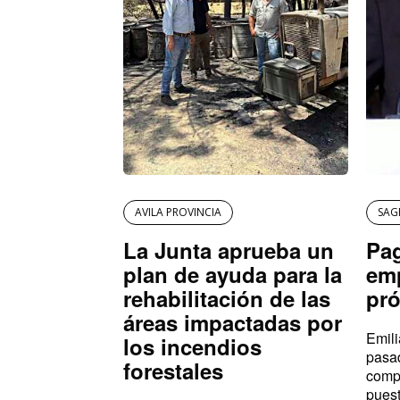
AVILA PROVINCIA
SAG
La Junta aprueba un
Pag
plan de ayuda para la
emp
rehabilitación de las
pr
áreas impactadas por
Emil
los incendios
pasad
forestales
comp
puest