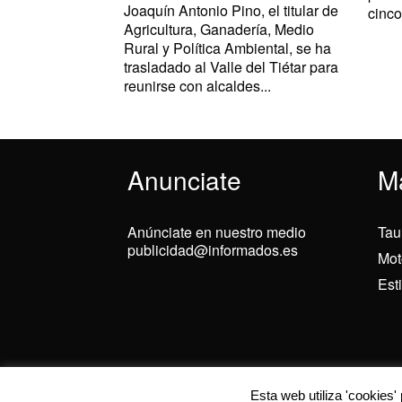
Joaquín Antonio Pino, el titular de
cinco
Agricultura, Ganadería, Medio
Rural y Política Ambiental, se ha
trasladado al Valle del Tiétar para
reunirse con alcaldes...
Anunciate
M
Anúnciate en nuestro medio
Tau
publicidad@informados.es
Mot
Est
© 2024 Informados
Utilizamos cookies
Esta web utiliza 'cookies'