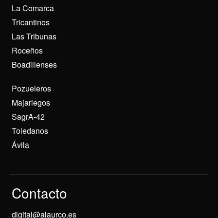
La Comarca
Tricantinos
Las Tribunas
Roceños
Boadillenses
Pozueleros
Majariegos
SagrA-42
Toledanos
Ávila
Contacto
digital@alaurco.es