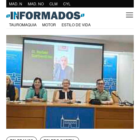
MAD. N
MAD. NO
CLM
CYL
TAUROMAQUIA
MOTOR
ESTILO DE VIDA