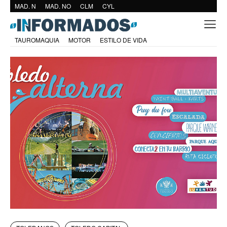
MAD. N
MAD. NO
CLM
CYL
TAUROMAQUIA
MOTOR
ESTILO DE VIDA