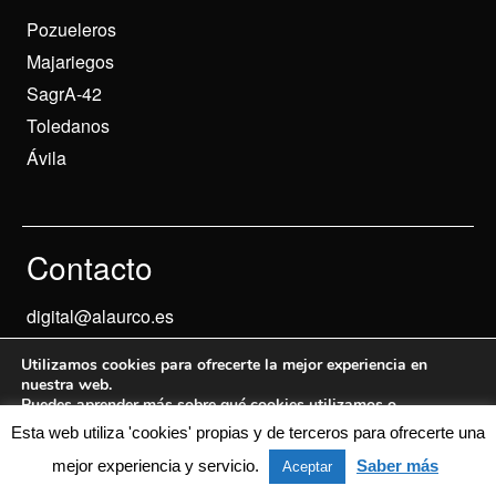
Pozueleros
Majariegos
SagrA-42
Toledanos
Ávila
Contacto
digital@alaurco.es
Utilizamos cookies para ofrecerte la mejor experiencia en
nuestra web.
Puedes aprender más sobre qué cookies utilizamos o
desactivarlas en los
ajustes
.
Esta web utiliza 'cookies' propias y de terceros para ofrecerte una
Aviso Legal
© 2024 Informados
mejor experiencia y servicio.
Saber más
Aceptar
Aceptar