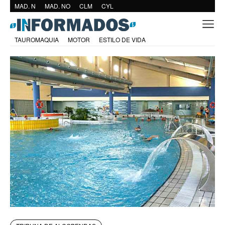
MAD. N
MAD. NO
CLM
CYL
TAUROMAQUIA
MOTOR
ESTILO DE VIDA