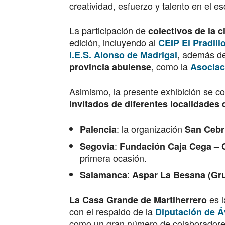
creatividad, esfuerzo y talento en el es
La participación de
colectivos de la c
edición, incluyendo al
CEIP El Pradill
además de 
I.E.S. Alonso de Madrigal
,
, como la
provincia abulense
Asociac
Asimismo, la presente exhibición se c
invitados de diferentes localidades 
: la organización
Palencia
San Ceb
:
Segovia
Fundación Caja Cega – 
primera ocasión.
:
Salamanca
Aspar La Besana (Gru
es l
La Casa Grande de Martiherrero
con el respaldo de la
Diputación de Á
como un gran número de colaboradore