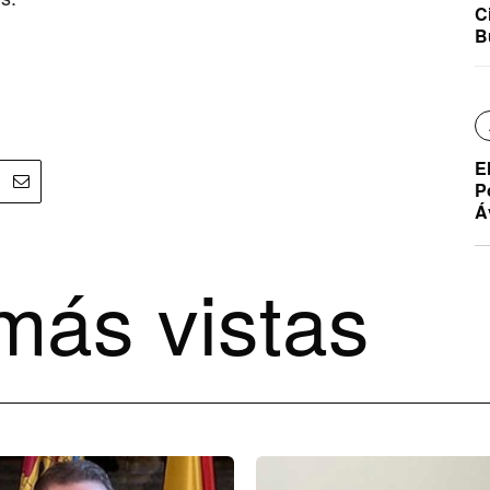
C
B
E
P
Á
más vistas