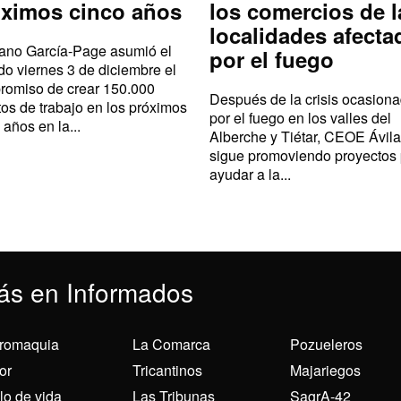
óximos cinco años
los comercios de l
localidades afecta
iano García-Page asumió el
por el fuego
o viernes 3 de diciembre el
romiso de crear 150.000
Después de la crisis ocasion
os de trabajo en los próximos
por el fuego en los valles del
 años en la...
Alberche y Tiétar, CEOE Ávila
sigue promoviendo proyectos
ayudar a la...
ás en Informados
romaquia
La Comarca
Pozueleros
or
Tricantinos
Majariegos
ilo de vida
Las Tribunas
SagrA-42