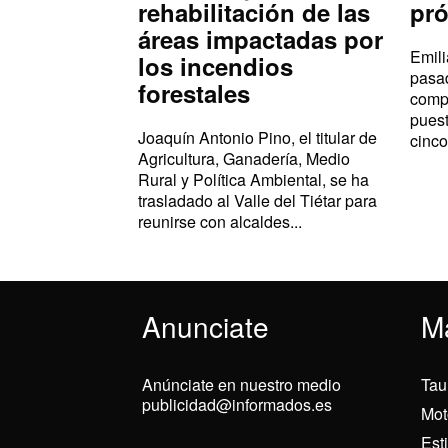
rehabilitación de las
pr
áreas impactadas por
Emil
los incendios
pasad
forestales
comp
puest
Joaquín Antonio Pino, el titular de
cinco
Agricultura, Ganadería, Medio
Rural y Política Ambiental, se ha
trasladado al Valle del Tiétar para
reunirse con alcaldes...
Anunciate
M
Anúnciate en nuestro medio
Tau
publicidad@informados.es
Mot
Est