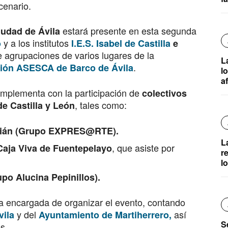
cenario.
estará presente en esta segunda
iudad de Ávila
y a los institutos
o
I.E.S. Isabel de Castilla
e
agrupaciones de varios lugares de la
La
.
ión ASESCA de Barco de Ávila
l
a
omplementa con la participación de
colectivos
, tales como:
de Castilla y León
rián (Grupo EXPRES@RTE).
L
, que asiste por
Caja Viva de Fuentepelayo
r
l
po Alucina Pepinillos).
a encargada de organizar el evento, contando
y del
así
vila
Ayuntamiento de Martiherrero,
S
s.