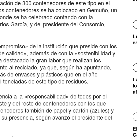
lación de 300 contenedores de este tipo en el
tos contenedores se ha colocado en Gemuño, un
donde se ha celebrado contando con la
rlos García, y del presidente del Consorcio,
L
e
mpromiso» de la institución que preside con los
de calidad», además de con la «sostenibilidad y
destacado la gran labor que realizan los
nto al reciclado, ya que, según ha apuntando,
s de envases y plásticos que en el año
La
1 toneladas de este tipo de residuos.
l
a
encia a la «responsabilidad» de todos por el
ste y del resto de contenedores con los que
enedores también de papel y cartón (azules) y
a su presencia, según avanzó el presidente del
E
G