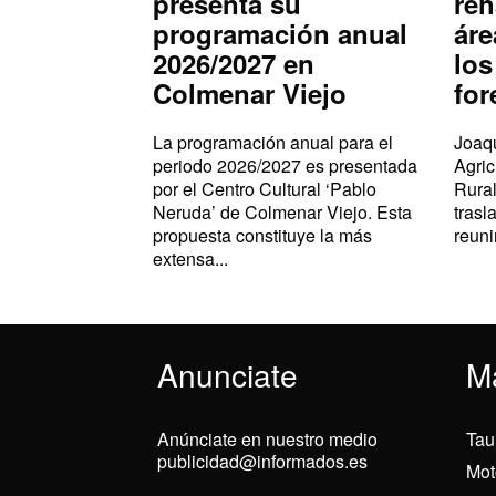
presenta su
reh
programación anual
áre
2026/2027 en
los
Colmenar Viejo
for
La programación anual para el
Joaqu
periodo 2026/2027 es presentada
Agric
por el Centro Cultural ‘Pablo
Rural
Neruda’ de Colmenar Viejo. Esta
trasl
propuesta constituye la más
reuni
extensa...
Anunciate
M
Anúnciate en nuestro medio
Tau
publicidad@informados.es
Mot