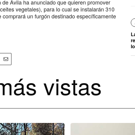
n de Ávila ha anunciado que quieren promover
eites vegetales), para lo cual se instalarán 310
se comprará un furgón destinado específicamente
L
r
l
más vistas