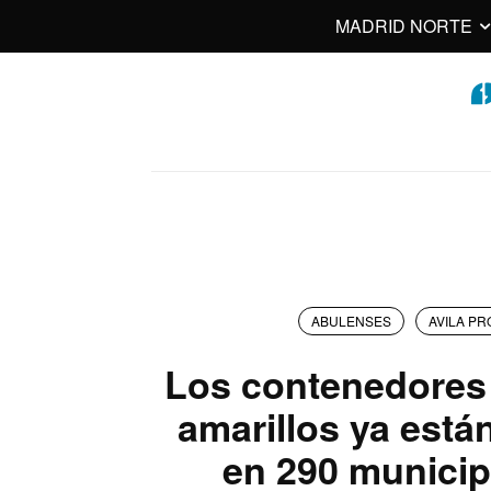
MADRID NORTE
ABULENSES
AVILA PR
Los contenedores 
amarillos ya está
en 290 municip