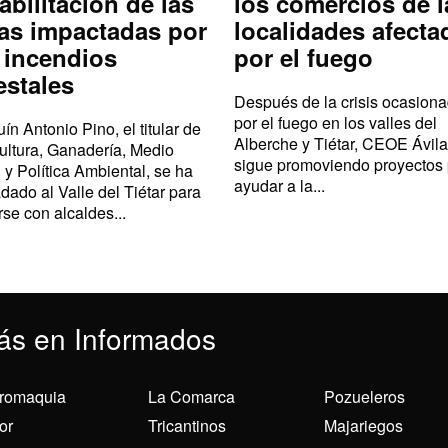
abilitación de las
los comercios de l
as impactadas por
localidades afecta
 incendios
por el fuego
estales
Después de la crisis ocasion
por el fuego en los valles del
ín Antonio Pino, el titular de
Alberche y Tiétar, CEOE Ávila
ultura, Ganadería, Medio
sigue promoviendo proyectos
 y Política Ambiental, se ha
ayudar a la...
adado al Valle del Tiétar para
rse con alcaldes...
ás en Informados
romaquia
La Comarca
Pozueleros
or
Tricantinos
Majariegos