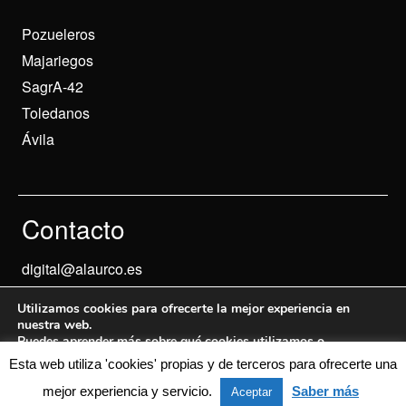
Pozueleros
Majariegos
SagrA-42
Toledanos
Ávila
Contacto
digital@alaurco.es
Utilizamos cookies para ofrecerte la mejor experiencia en
nuestra web.
Puedes aprender más sobre qué cookies utilizamos o
desactivarlas en los
ajustes
.
Esta web utiliza 'cookies' propias y de terceros para ofrecerte una
Aviso Legal
© 2024 Informados
mejor experiencia y servicio.
Saber más
Aceptar
Aceptar