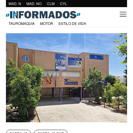
MAD. N
MAD. NO
CLM
CYL
TAUROMAQUIA
MOTOR
ESTILO DE VIDA