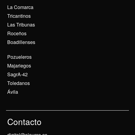
La Comarca
Tricantinos
Las Tribunas
Roceños
Boadillenses
Pozueleros
Majariegos
SagrA-42
Toledanos
Ávila
Contacto
digital@alaurco.es