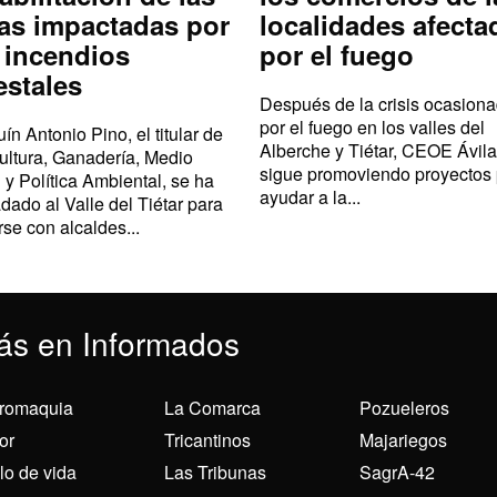
as impactadas por
localidades afecta
 incendios
por el fuego
estales
Después de la crisis ocasion
por el fuego en los valles del
ín Antonio Pino, el titular de
Alberche y Tiétar, CEOE Ávila
ultura, Ganadería, Medio
sigue promoviendo proyectos
 y Política Ambiental, se ha
ayudar a la...
adado al Valle del Tiétar para
rse con alcaldes...
ás en Informados
romaquia
La Comarca
Pozueleros
or
Tricantinos
Majariegos
ilo de vida
Las Tribunas
SagrA-42