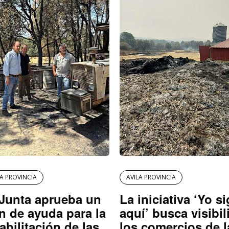
LA PROVINCIA
AVILA PROVINCIA
Junta aprueba un
La iniciativa ‘Yo s
n de ayuda para la
aquí’ busca visibil
abilitación de las
los comercios de l