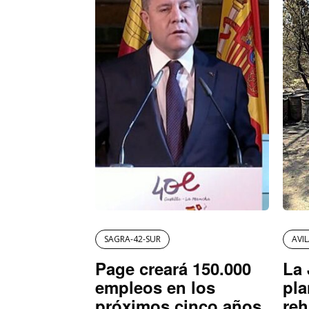
SAGRA-42-SUR
AVI
Page creará 150.000
La 
empleos en los
pla
próximos cinco años
reh