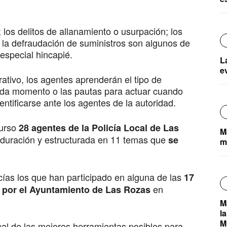
 los delitos de allanamiento o usurpación; los
 la defraudación de suministros son algunos de
especial hincapié.
L
e
ativo, los agentes aprenderán el tipo de
cada momento o las pautas para actuar cuando
entificarse ante los agentes de la autoridad.
curso
28 agentes de la Policía Local de Las
M
 duración y estructurada en 11 temas que
se
m
cías los que han participado en alguna de las
17
en
 por el Ayuntamiento de Las Rozas
M
l
M
al de las mejores herramientas posibles para