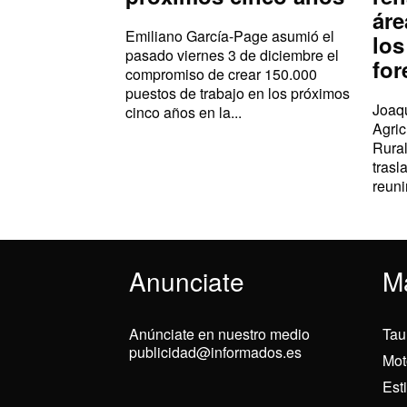
áre
Emiliano García-Page asumió el
los
pasado viernes 3 de diciembre el
for
compromiso de crear 150.000
puestos de trabajo en los próximos
Joaqu
cinco años en la...
Agric
Rural
trasl
reuni
Anunciate
M
Anúnciate en nuestro medio
Tau
publicidad@informados.es
Mot
Est