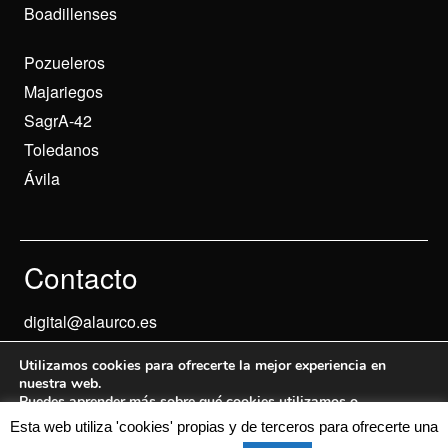
Boadillenses
Pozueleros
Majariegos
SagrA-42
Toledanos
Ávila
Contacto
digital@alaurco.es
Utilizamos cookies para ofrecerte la mejor experiencia en
nuestra web.
Puedes aprender más sobre qué cookies utilizamos o
desactivarlas en los
ajustes
.
Esta web utiliza 'cookies' propias y de terceros para ofrecerte una