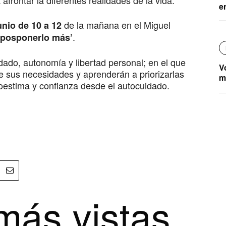
afrontar la diferentes realidades de la vida.
e
de la mañana en el Miguel
unio de 10 a 12
.
 posponerlo más’
uidado, autonomía y libertad personal; en el que
V
e sus necesidades y aprenderán a priorizarlas
m
oestima y confianza desde el autocuidado.
más vistas