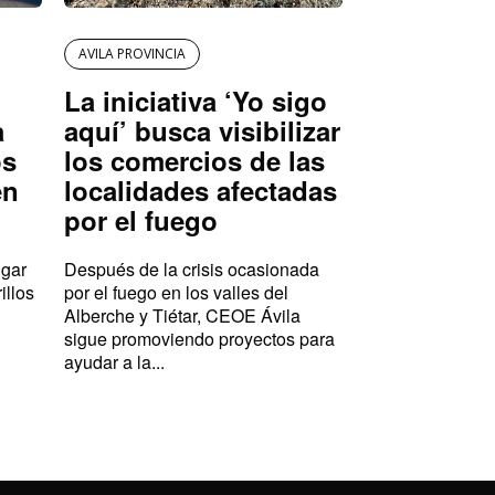
AVILA PROVINCIA
La iniciativa ‘Yo sigo
a
aquí’ busca visibilizar
os
los comercios de las
en
localidades afectadas
por el fuego
ugar
Después de la crisis ocasionada
illos
por el fuego en los valles del
Alberche y Tiétar, CEOE Ávila
sigue promoviendo proyectos para
ayudar a la...