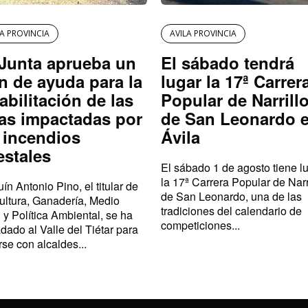
LA PROVINCIA
AVILA PROVINCIA
Junta aprueba un
El sábado tendrá
n de ayuda para la
lugar la 17ª Carrer
abilitación de las
Popular de Narrill
as impactadas por
de San Leonardo 
 incendios
Ávila
estales
El sábado 1 de agosto tiene l
la 17ª Carrera Popular de Narr
ín Antonio Pino, el titular de
de San Leonardo, una de las
ultura, Ganadería, Medio
tradiciones del calendario de
 y Política Ambiental, se ha
competiciones...
adado al Valle del Tiétar para
rse con alcaldes...