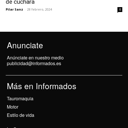
de cuchara
Pilar Sanz
-
28 febrero, 2024
0
Anunciate
Anúnciate en nuestro medio
publicidad@informados.es
Más en Informados
Tauromaquia
Motor
Estilo de vida