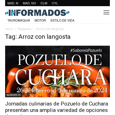
MAD. N
MAD. NO
CLM
CYL
TAUROMAQUIA
MOTOR
ESTILO DE VIDA
Inicio
Etiquetas
Arroz con langosta
Tag: Arroz con langosta
NOROESTE
Jornadas culinarias de Pozuelo de Cuchara
presentan una amplia variedad de opciones