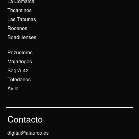
La Comarca
Tricantinos
Las Tribunas
Roceños
Boadillenses
Pozueleros
Majariegos
SagrA-42
Toledanos
Ávila
Contacto
digital@alaurco.es