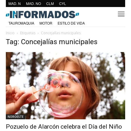
MAD. N
MAD. NO
CLM
CYL
TAUROMAQUIA
MOTOR
ESTILO DE VIDA
Inicio
Etiquetas
Concejalías municipales
Tag: Concejalías municipales
NOROESTE
Pozuelo de Alarcón celebra el Día del Niño