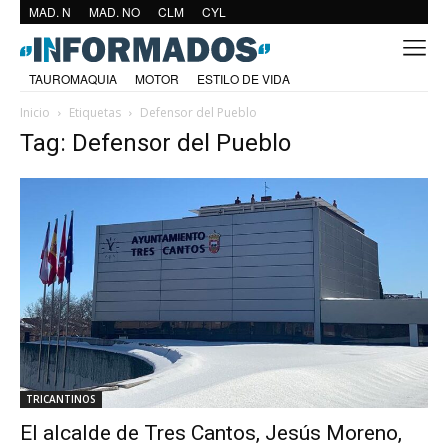
MAD. N
MAD. NO
CLM
CYL
TAUROMAQUIA
MOTOR
ESTILO DE VIDA
Inicio
Etiquetas
Defensor del Pueblo
Tag: Defensor del Pueblo
TRICANTINOS
El alcalde de Tres Cantos, Jesús Moreno,