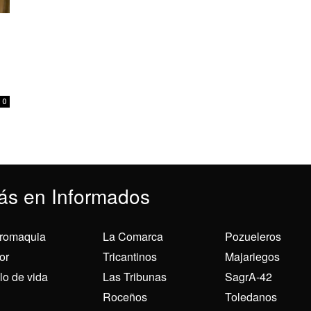
0
ás en Informados
romaquia
La Comarca
Pozueleros
or
Tricantinos
Majariegos
ilo de vida
Las Tribunas
SagrA-42
Roceños
Toledanos