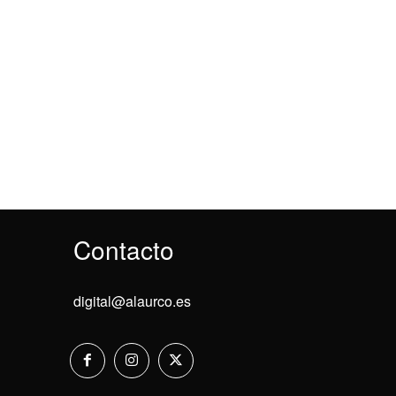
Contacto
digital@alaurco.es