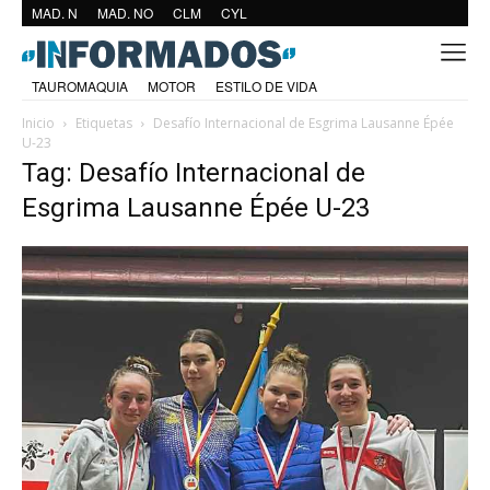
MAD. N
MAD. NO
CLM
CYL
TAUROMAQUIA
MOTOR
ESTILO DE VIDA
Inicio
Etiquetas
Desafío Internacional de Esgrima Lausanne Épée
U-23
Tag: Desafío Internacional de
Esgrima Lausanne Épée U-23