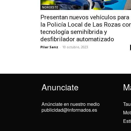
NOROESTE
Presentan nuevos vehículos para
la Policía Local de Las Rozas co
tecnología semihíbrida y
desfibrilador automatizado
Pilar Sanz
-
10 octubre, 2023
Anunciate
M
Anúnciate en nuestro medio
Tau
publicidad@informados.es
Mot
Est