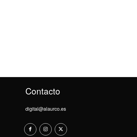
Contacto
digital@alaurco.es