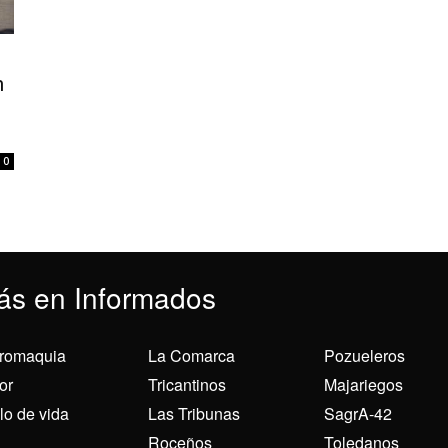
n
0
ás en Informados
romaquia
La Comarca
Pozueleros
or
Tricantinos
Majariegos
ilo de vida
Las Tribunas
SagrA-42
Roceños
Toledanos