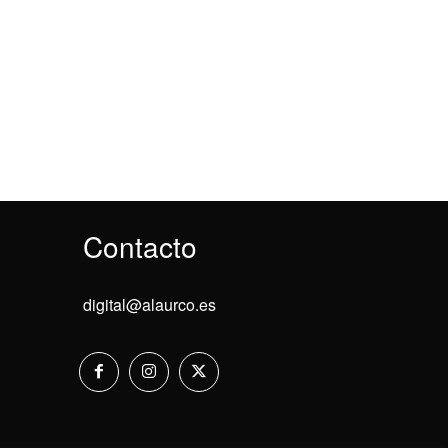
Contacto
digital@alaurco.es