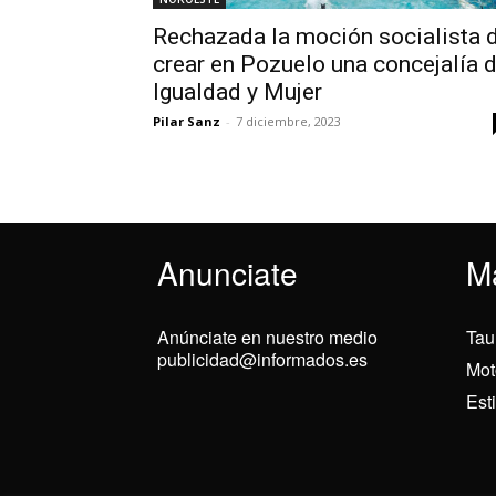
Rechazada la moción socialista 
crear en Pozuelo una concejalía 
Igualdad y Mujer
Pilar Sanz
-
7 diciembre, 2023
Anunciate
M
Anúnciate en nuestro medio
Tau
publicidad@informados.es
Mot
Est