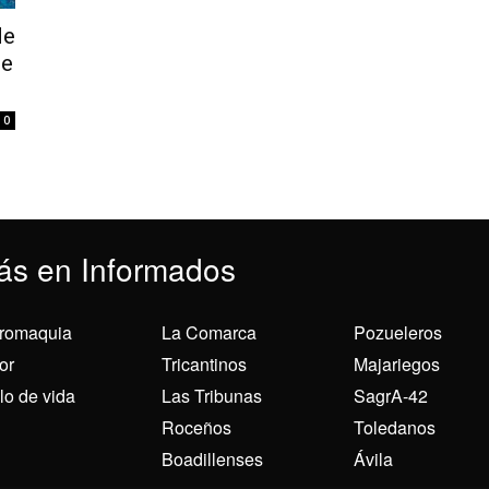
de
de
0
ás en Informados
romaquia
La Comarca
Pozueleros
or
Tricantinos
Majariegos
ilo de vida
Las Tribunas
SagrA-42
Roceños
Toledanos
Boadillenses
Ávila