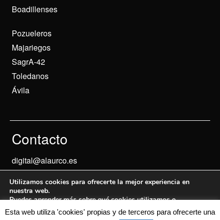
Boadillenses
Pozueleros
Majariegos
SagrA-42
Toledanos
Ávila
Contacto
digital@alaurco.es
Utilizamos cookies para ofrecerte la mejor experiencia en
nuestra web.
Puedes aprender más sobre qué cookies utilizamos o
desactivarlas en los
ajustes
.
Esta web utiliza 'cookies' propias y de terceros para ofrecerte una