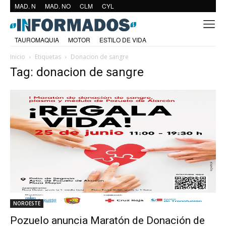
MAD. N
MAD. NO
CLM
CYL
TAUROMAQUIA
MOTOR
ESTILO DE VIDA
Inicio
Etiquetas
Donacion de sangre
Tag: donacion de sangre
NOROESTE
Pozuelo anuncia Maratón de Donación de