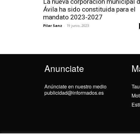
La nueva corporación municipal 
Ávila ha sido constituida para el
mandato 2023-2027
Pilar Sanz
-
19 junio, 2023
Anunciate
M
Anúnciate en nuestro medio
Tau
publicidad@informados.es
Mot
Est