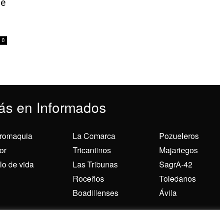
de
0
ás en Informados
romaquia
La Comarca
Pozueleros
or
Tricantinos
Majariegos
ilo de vida
Las Tribunas
SagrA-42
Roceños
Toledanos
Boadillenses
Ávila