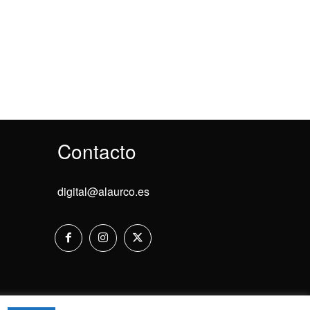
Contacto
digital@alaurco.es