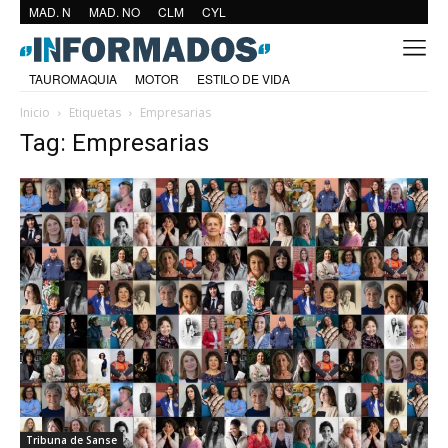
MAD. N
MAD. NO
CLM
CYL
TAUROMAQUIA
MOTOR
ESTILO DE VIDA
Inicio
Etiquetas
Empresarias
Tag: Empresarias
Tribuna de Sanse