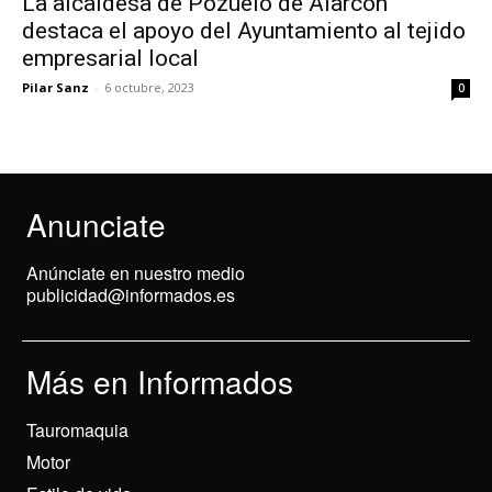
La alcaldesa de Pozuelo de Alarcón
destaca el apoyo del Ayuntamiento al tejido
empresarial local
Pilar Sanz
-
6 octubre, 2023
0
Anunciate
Anúnciate en nuestro medio
publicidad@informados.es
Más en Informados
Tauromaquia
Motor