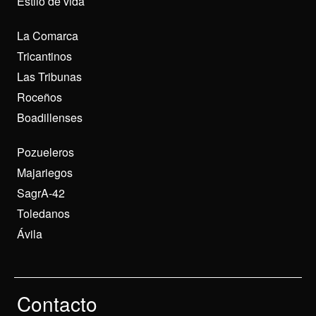
Estilo de vida
La Comarca
Tricantinos
Las Tribunas
Roceños
Boadillenses
Pozueleros
Majariegos
SagrA-42
Toledanos
Ávila
Contacto