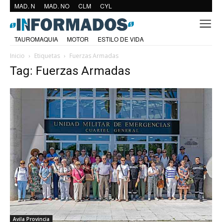
MAD. N
MAD. NO
CLM
CYL
TAUROMAQUIA
MOTOR
ESTILO DE VIDA
Inicio
Etiquetas
Fuerzas Armadas
Tag: Fuerzas Armadas
Avila Provincia