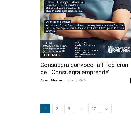
TOLEDANOS
Consuegra convocó la III edición
del ‘Consuegra emprende’
Cesar Merino
-
6 julio, 2026
...
1
2
3
17