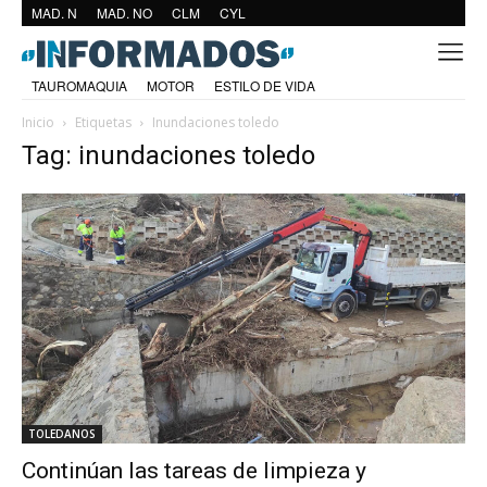
MAD. N
MAD. NO
CLM
CYL
TAUROMAQUIA
MOTOR
ESTILO DE VIDA
Inicio
Etiquetas
Inundaciones toledo
Tag: inundaciones toledo
TOLEDANOS
Continúan las tareas de limpieza y