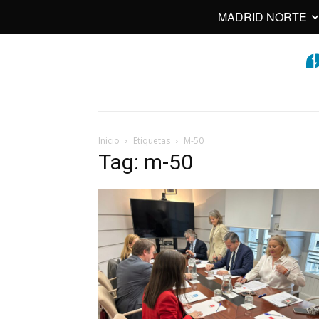
MADRID NORTE
Inicio
Etiquetas
M-50
Tag: m-50