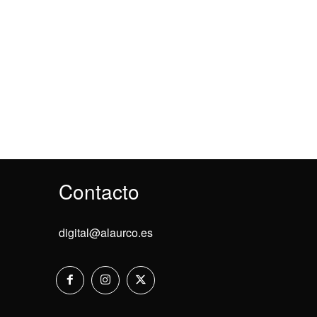
Contacto
digital@alaurco.es