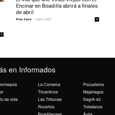
Encinar en Boadilla abrirá a finales
de abril
Pilar Sanz
-
4 abril, 2023
0
0
ás en Informados
romaquia
La Comarca
Pozueleros
or
Tricantinos
Majariegos
ilo de vida
Las Tribunas
SagrA-42
Roceños
Toledanos
Boadillenses
Ávila