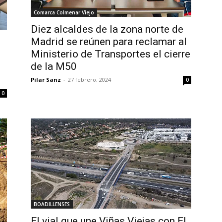
Comarca Colmenar Viejo
Diez alcaldes de la zona norte de
Madrid se reúnen para reclamar al
Ministerio de Transportes el cierre
de la M50
Pilar Sanz
-
27 febrero, 2024
0
0
BOADILLENSES
El vial que une Viñas Viejas con El