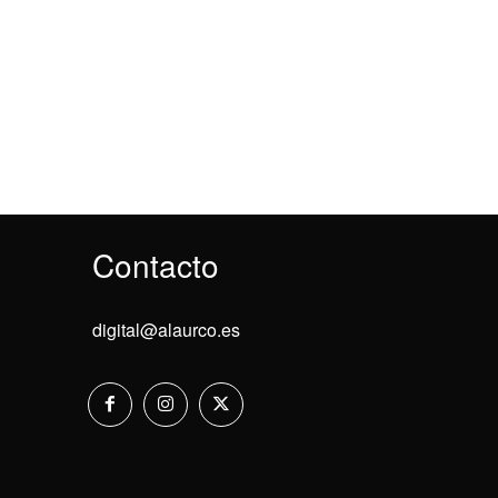
Contacto
digital@alaurco.es