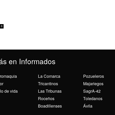
0
ás en Informados
romaquia
La Comarca
Pozueleros
or
Tricantinos
Majariegos
ilo de vida
Las Tribunas
SagrA-42
Roceños
Toledanos
Boadillenses
Ávila