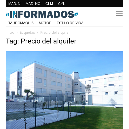
MAD. N
MAD. NO
CLM
CYL
TAUROMAQUIA
MOTOR
ESTILO DE VIDA
Inicio
Etiquetas
Precio del alquiler
Tag: Precio del alquiler