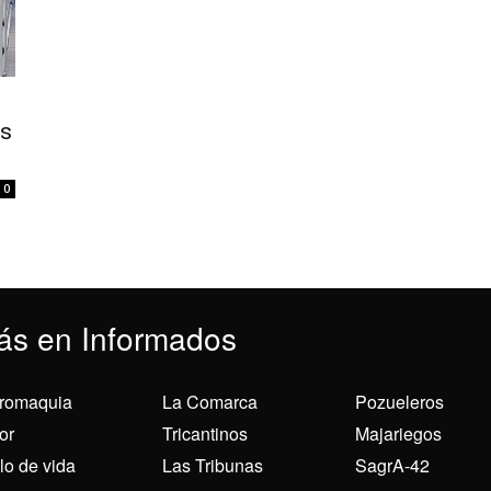
us
0
ás en Informados
romaquia
La Comarca
Pozueleros
or
Tricantinos
Majariegos
ilo de vida
Las Tribunas
SagrA-42