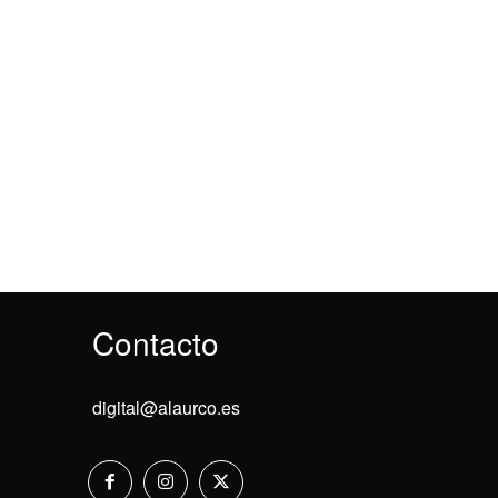
Contacto
digital@alaurco.es