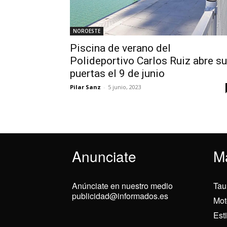
NOROESTE
Piscina de verano del
Polideportivo Carlos Ruiz abre s
puertas el 9 de junio
Pilar Sanz
-
5 junio, 2023
Anunciate
M
Anúnciate en nuestro medio
Tau
publicidad@informados.es
Mot
Est