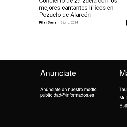
Concierto de zarzuela con los
mejores cantantes líricos en
Pozuelo de Alarcón
Pilar Sanz
-
5 julio, 2024
Anunciate
M
Anúnciate en nuestro medio
Tau
publicidad@informados.es
Mot
Est