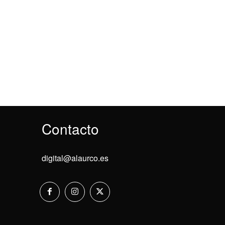
Contacto
digital@alaurco.es