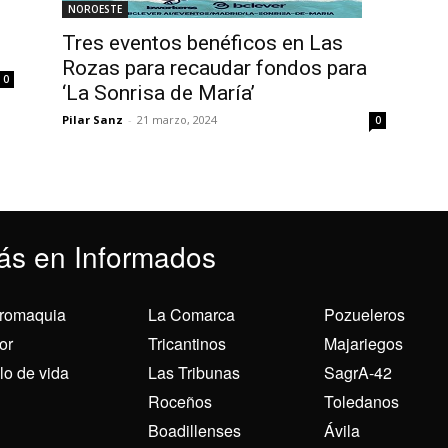
NOROESTE
Tres eventos benéficos en Las
Rozas para recaudar fondos para
0
‘La Sonrisa de María’
Pilar Sanz
-
21 marzo, 2024
0
ás en Informados
romaquia
La Comarca
Pozueleros
or
Tricantinos
Majariegos
ilo de vida
Las Tribunas
SagrA-42
Roceños
Toledanos
Boadillenses
Ávila