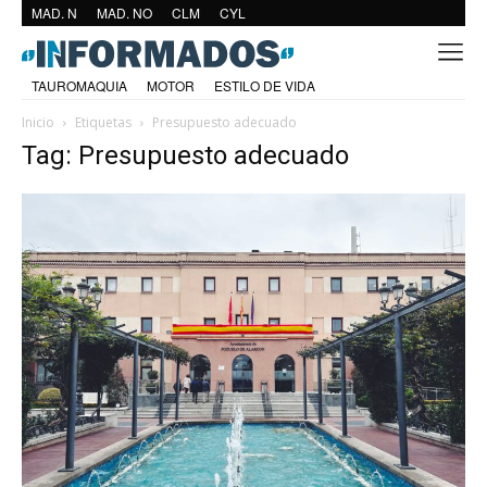
MAD. N
MAD. NO
CLM
CYL
TAUROMAQUIA
MOTOR
ESTILO DE VIDA
Inicio
Etiquetas
Presupuesto adecuado
Tag: Presupuesto adecuado