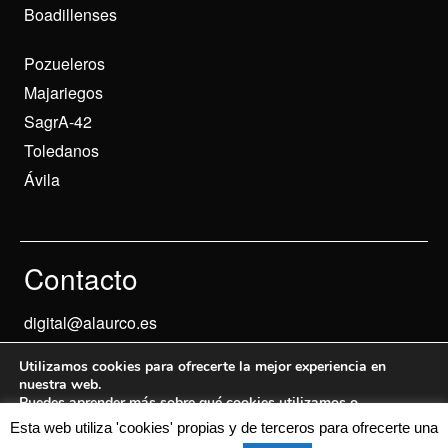
Boadillenses
Pozueleros
Majariegos
SagrA-42
Toledanos
Ávila
Contacto
digital@alaurco.es
Utilizamos cookies para ofrecerte la mejor experiencia en
nuestra web.
Puedes aprender más sobre qué cookies utilizamos o
desactivarlas en los
ajustes
.
Esta web utiliza 'cookies' propias y de terceros para ofrecerte una